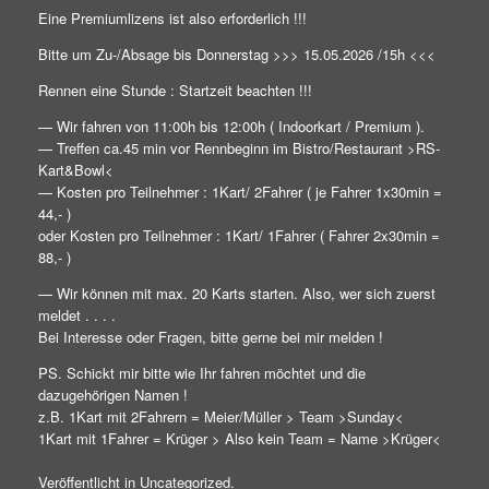
Eine Premiumlizens ist also erforderlich !!!
Bitte um Zu-/Absage bis Donnerstag >>> 15.05.2026 /15h <<<
Rennen eine Stunde : Startzeit beachten !!!
— Wir fahren von 11:00h bis 12:00h ( Indoorkart / Premium ).
— Treffen ca.45 min vor Rennbeginn im Bistro/Restaurant >RS-
Kart&Bowl<
— Kosten pro Teilnehmer : 1Kart/ 2Fahrer ( je Fahrer 1x30min =
44,- )
oder Kosten pro Teilnehmer : 1Kart/ 1Fahrer ( Fahrer 2x30min =
88,- )
— Wir können mit max. 20 Karts starten. Also, wer sich zuerst
meldet . . . .
Bei Interesse oder Fragen, bitte gerne bei mir melden !
PS. Schickt mir bitte wie Ihr fahren möchtet und die
dazugehörigen Namen !
z.B. 1Kart mit 2Fahrern = Meier/Müller > Team >Sunday<
1Kart mit 1Fahrer = Krüger > Also kein Team = Name >Krüger<
Veröffentlicht in
Uncategorized
.